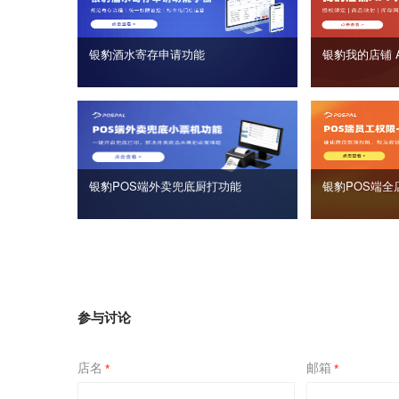
银豹酒水寄存申请功能
银豹我的店铺 
银豹POS端外卖兜底厨打功能
银豹POS端全
参与讨论
店名
邮箱
*
*