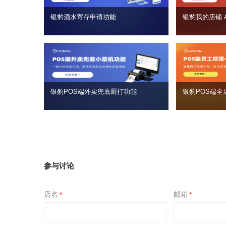
银豹酒水寄存申请功能
银豹我的店铺 
银豹POS端外卖兜底厨打功能
银豹POS端全
参与讨论
店名
邮箱
*
*