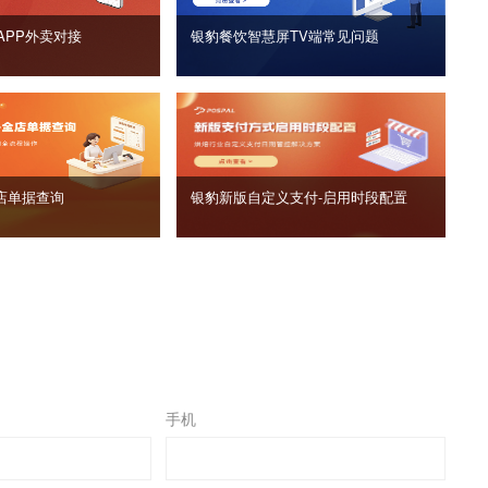
APP外卖对接
银豹餐饮智慧屏TV端常见问题
店单据查询
银豹新版自定义支付‑启用时段配置
手机