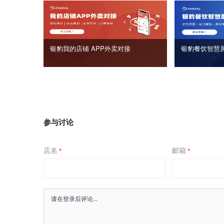
银豹我的店铺 APP外卖对接
银豹餐饮智慧
参与讨论
店名
邮箱
*
*