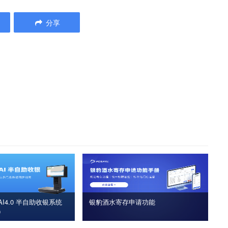
分享
I4.0 半自助收银系统
银豹酒水寄存申请功能
版）