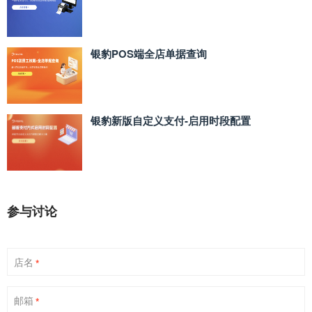
银豹POS端全店单据查询
银豹新版自定义支付‑启用时段配置
参与讨论
店名
*
邮箱
*