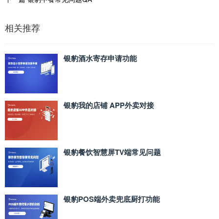
相关推荐
银豹酒水寄存申请功能
银豹我的店铺 APP外卖对接
银豹餐饮智慧屏TV端常见问题
银豹POS端外卖兜底厨打功能