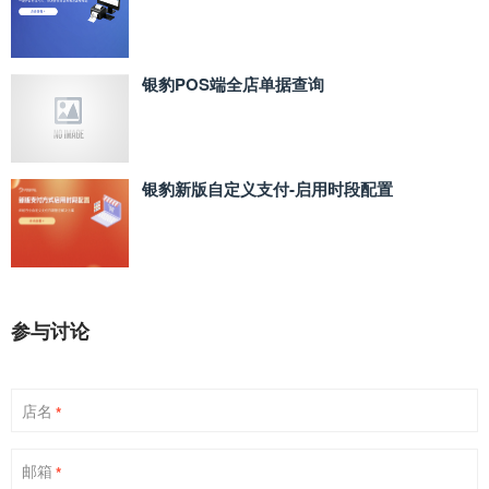
银豹POS端全店单据查询
银豹新版自定义支付‑启用时段配置
参与讨论
店名
*
邮箱
*