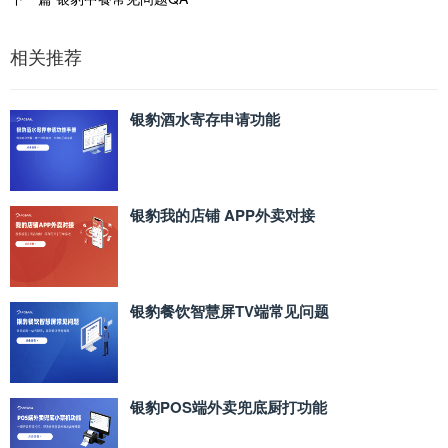
相关推荐
银豹酒水寄存申请功能
银豹我的店铺 APP外卖对接
银豹餐饮智慧屏TV端常见问题
银豹POS端外卖兜底厨打功能