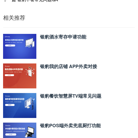
相关推荐
银豹酒水寄存申请功能
银豹我的店铺 APP外卖对接
银豹餐饮智慧屏TV端常见问题
银豹POS端外卖兜底厨打功能