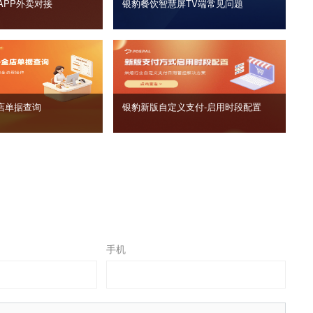
APP外卖对接
银豹餐饮智慧屏TV端常见问题
店单据查询
银豹新版自定义支付‑启用时段配置
手机