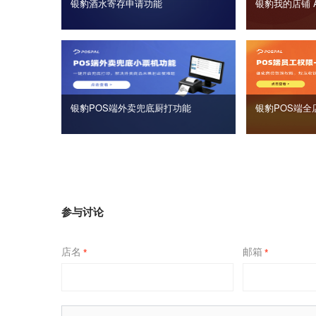
银豹酒水寄存申请功能
银豹我的店铺 
银豹POS端外卖兜底厨打功能
银豹POS端全
参与讨论
店名
邮箱
*
*