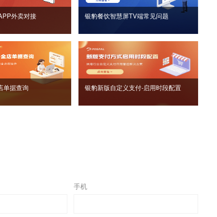
APP外卖对接
银豹餐饮智慧屏TV端常见问题
店单据查询
银豹新版自定义支付‑启用时段配置
手机