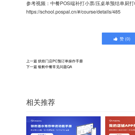
参考视频：中餐POS端补打小票/压桌单预结单厨
https://school.pospal.cn/#/course/details/485
赞
(
0
)
上一篇
烘焙门店PC预订单操作手册
下一篇
银豹中餐常见问题QA
相关推荐