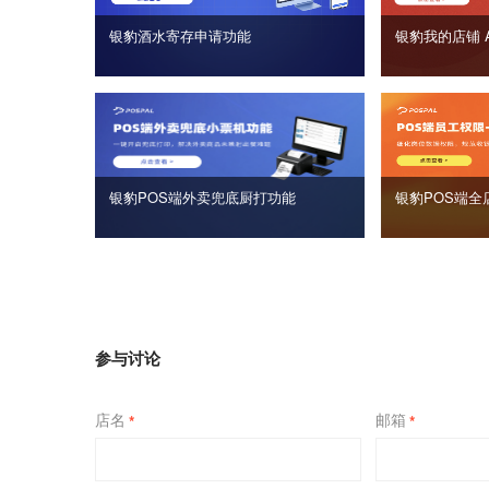
银豹酒水寄存申请功能
银豹我的店铺 
银豹POS端外卖兜底厨打功能
银豹POS端全
参与讨论
店名
邮箱
*
*