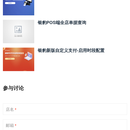
银豹POS端全店单据查询
银豹新版自定义支付‑启用时段配置
参与讨论
店名
*
邮箱
*