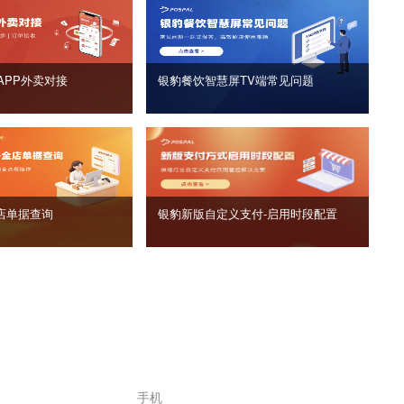
APP外卖对接
银豹餐饮智慧屏TV端常见问题
店单据查询
银豹新版自定义支付‑启用时段配置
手机