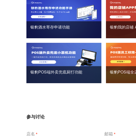
银豹酒水寄存申请功能
银豹我的店铺 
银豹POS端外卖兜底厨打功能
银豹POS端全
参与讨论
店名
邮箱
*
*