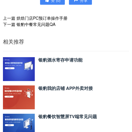
赞
(
0
)
分享
上一篇
烘焙门店PC预订单操作手册
下一篇
银豹中餐常见问题QA
相关推荐
银豹酒水寄存申请功能
银豹我的店铺 APP外卖对接
银豹餐饮智慧屏TV端常见问题