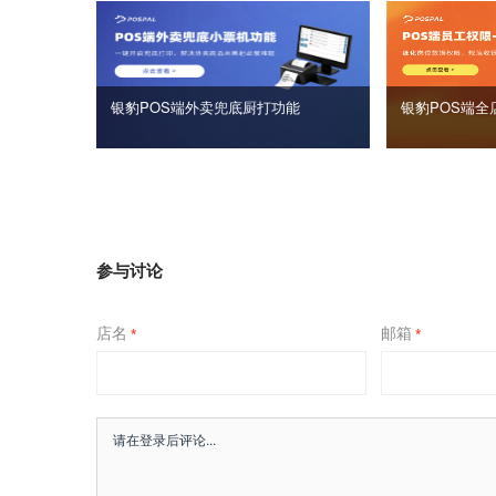
银豹POS端外卖兜底厨打功能
银豹POS端全
参与讨论
店名
邮箱
*
*