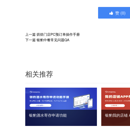
赞
(
0
)
上一篇
烘焙门店PC预订单操作手册
下一篇
银豹中餐常见问题QA
相关推荐
银豹酒水寄存申请功能
银豹我的店铺 