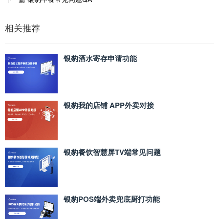
相关推荐
银豹酒水寄存申请功能
银豹我的店铺 APP外卖对接
银豹餐饮智慧屏TV端常见问题
银豹POS端外卖兜底厨打功能