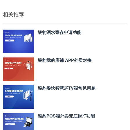
相关推荐
银豹酒水寄存申请功能
银豹我的店铺 APP外卖对接
银豹餐饮智慧屏TV端常见问题
银豹POS端外卖兜底厨打功能