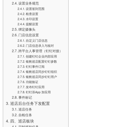
设置业务规范
设置签到范围
检查设置
水印设置
提醒设置
绑定摄像头
门店信息设置
自定义门店信息
门店信息录入与核对
跨平台人事管理（钉钉对接）
创建钉钉企业内部应用
银豹巡店配置钉钉参数
钉钉事件订阅
银豹巡店同步钉钉组织
银豹巡店同步钉钉用户
功能验证
发布钉钉应用
钉钉添App 加应用
事件标记
巡店后台任务下发配置
巡店任务
自检任务
四、巡店板块
定时抓拍任务