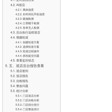
AI巡店
离岗场景
长时间玩手机场景
吸烟检测
口罩帽子检测
有单无人检测
后台执行远程巡店
视频轮巡
创建轮巡方案
选择轮巡方案
轮巡过程操作
抓拍提交问题
查看监控状态
五、巡店后台报告查看
巡店签到
巡店报告
自检报告
整改问题
统计分析
门店巡店分析
门店自检分析
门店得分排行
门店整改排行