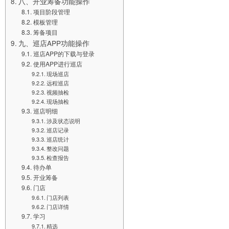
八、开业筹备功能操作
项目阶段管理
模板管理
筹备项目
九、巡店APP功能操作
巡店APP的下载与登录
使用APP进行巡店
现场巡店
远程巡店
视频抽检
现场抽检
巡店明细
涉及状态说明
巡店记录
巡店统计
整改问题
检查报告
待办单
开业筹备
门店
门店列表
门店详情
学习
精选