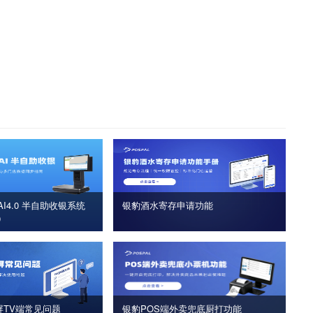
I4.0 半自助收银系统
银豹酒水寄存申请功能
版）
屏TV端常见问题
银豹POS端外卖兜底厨打功能