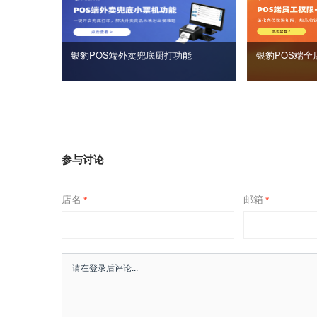
银豹POS端外卖兜底厨打功能
银豹POS端全
参与讨论
店名
邮箱
*
*