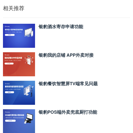
相关推荐
银豹酒水寄存申请功能
银豹我的店铺 APP外卖对接
银豹餐饮智慧屏TV端常见问题
银豹POS端外卖兜底厨打功能