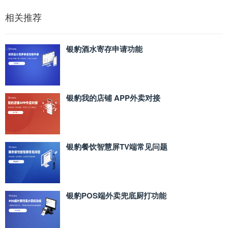
相关推荐
银豹酒水寄存申请功能
银豹我的店铺 APP外卖对接
银豹餐饮智慧屏TV端常见问题
银豹POS端外卖兜底厨打功能