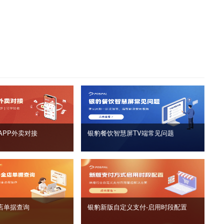
APP外卖对接
银豹餐饮智慧屏TV端常见问题
店单据查询
银豹新版自定义支付‑启用时段配置