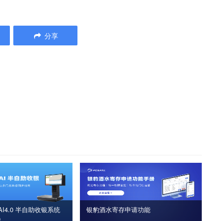
分享
I4.0 半自助收银系统
银豹酒水寄存申请功能
版）