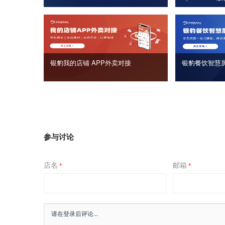
银豹我的店铺 APP外卖对接
银豹餐饮智慧
参与讨论
店名
邮箱
*
*