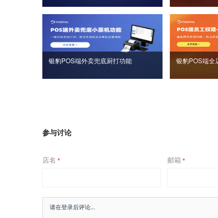
银豹POS端外卖兜底厨打功能
银豹POS端全
参与讨论
店名
邮箱
*
*