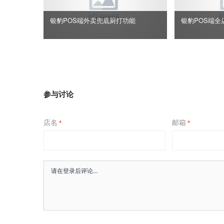
银豹POS端外卖兜底厨打功能
银豹POS端全
参与讨论
店名
邮箱
*
*