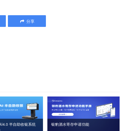
分享
I4.0 半自助收银系统
银豹酒水寄存申请功能
版）