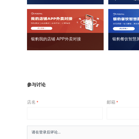
银豹我的店铺 APP外卖对接
银豹餐饮智慧
参与讨论
店名
邮箱
*
*