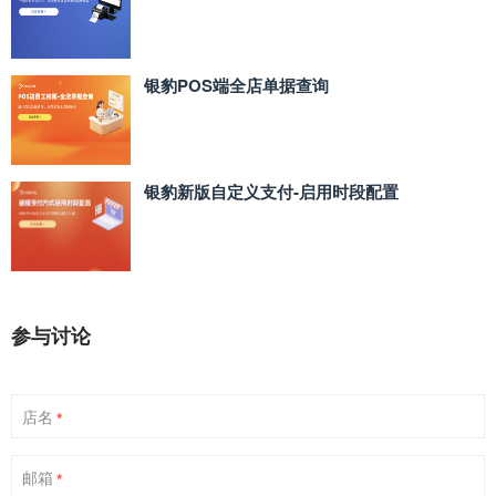
银豹POS端全店单据查询
银豹新版自定义支付‑启用时段配置
参与讨论
店名
*
邮箱
*