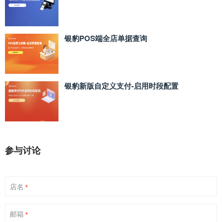
银豹POS端全店单据查询
银豹新版自定义支付‑启用时段配置
参与讨论
店名
*
邮箱
*