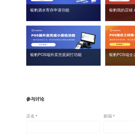
银豹酒水寄存申请功能
银豹我的店铺 
银豹POS端外卖兜底厨打功能
银豹POS端全
参与讨论
店名
邮箱
*
*