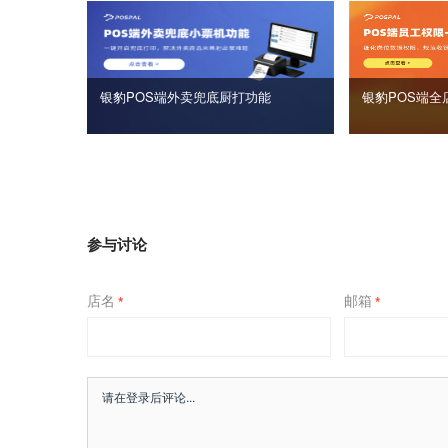
银豹POS端外卖兜底厨打功能
银豹POS端全
参与讨论
店名
邮箱
*
*