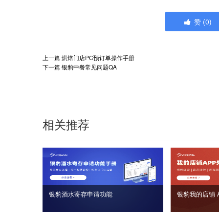
赞
(
0
)
上一篇
烘焙门店PC预订单操作手册
下一篇
银豹中餐常见问题QA
相关推荐
银豹酒水寄存申请功能
银豹我的店铺 