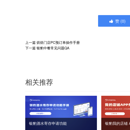
赞
(
0
)
上一篇
烘焙门店PC预订单操作手册
下一篇
银豹中餐常见问题QA
相关推荐
银豹酒水寄存申请功能
银豹我的店铺 