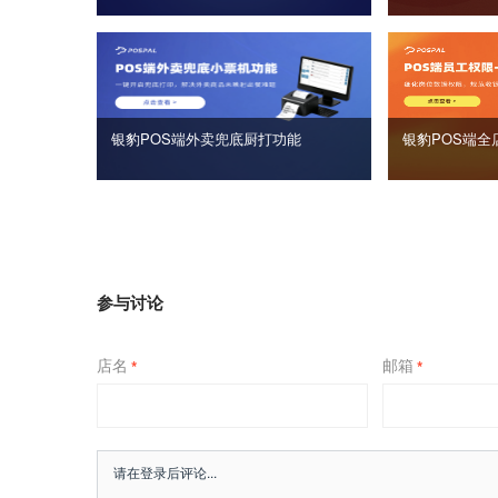
银豹POS端外卖兜底厨打功能
银豹POS端全
参与讨论
店名
邮箱
*
*