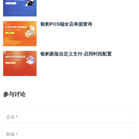
银豹POS端全店单据查询
银豹新版自定义支付‑启用时段配置
参与讨论
店名
*
邮箱
*