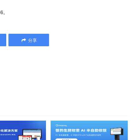
56。
分享