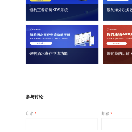
银豹正餐后厨KDS系统
银豹海外税务
银豹酒水寄存申请功能
银豹我的店铺 
参与讨论
店名
邮箱
*
*