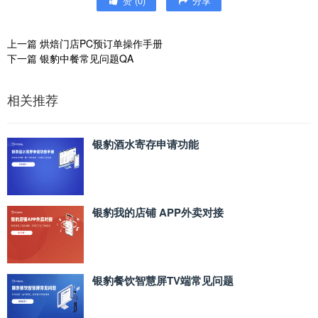
赞
(
0
)
分享
上一篇
烘焙门店PC预订单操作手册
下一篇
银豹中餐常见问题QA
相关推荐
银豹酒水寄存申请功能
银豹我的店铺 APP外卖对接
银豹餐饮智慧屏TV端常见问题