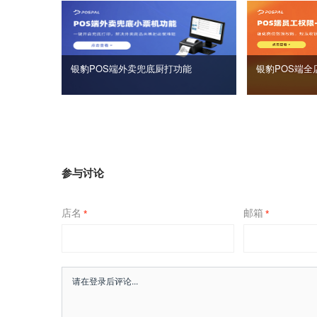
银豹POS端外卖兜底厨打功能
银豹POS端全
参与讨论
店名
邮箱
*
*