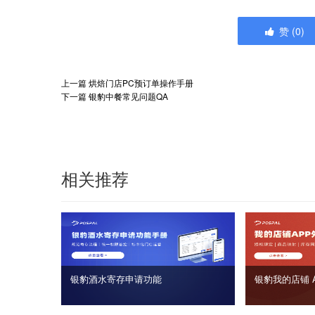
赞
(
0
)
上一篇
烘焙门店PC预订单操作手册
下一篇
银豹中餐常见问题QA
相关推荐
银豹酒水寄存申请功能
银豹我的店铺 