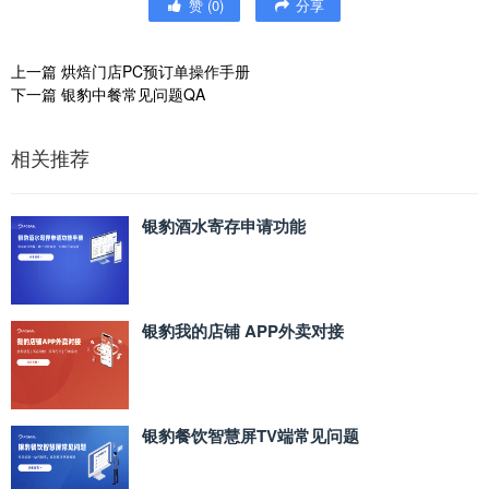
赞
(
0
)
分享
上一篇
烘焙门店PC预订单操作手册
下一篇
银豹中餐常见问题QA
相关推荐
银豹酒水寄存申请功能
银豹我的店铺 APP外卖对接
银豹餐饮智慧屏TV端常见问题