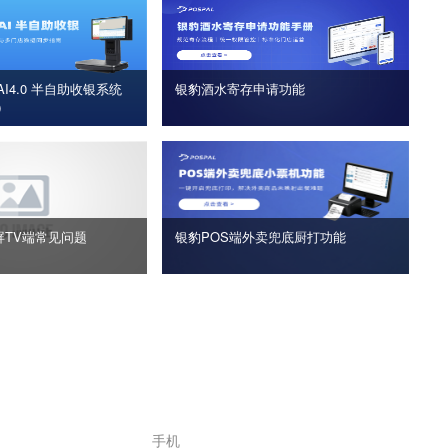
I4.0 半自助收银系统
银豹酒水寄存申请功能
版）
屏TV端常见问题
银豹POS端外卖兜底厨打功能
手机