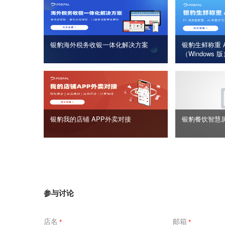
银豹海外税务收银一体化解决方案
银豹生鲜称重 A
（Windows 
银豹我的店铺 APP外卖对接
银豹餐饮智慧
参与讨论
店名
邮箱
*
*