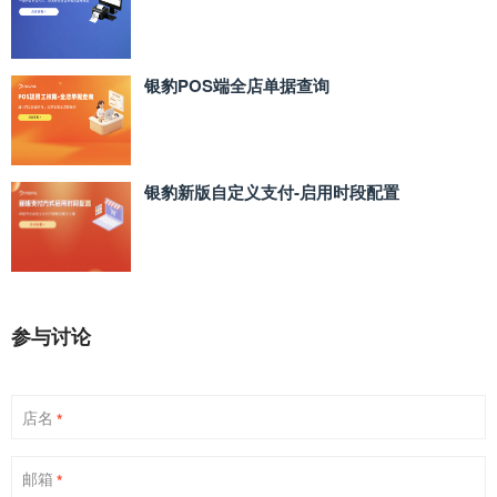
银豹POS端全店单据查询
银豹新版自定义支付‑启用时段配置
参与讨论
店名
*
邮箱
*