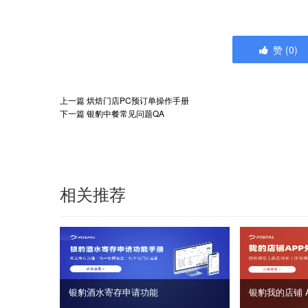
赞
(
0
)
上一篇
烘焙门店PC预订单操作手册
下一篇
银豹中餐常见问题QA
相关推荐
银豹酒水寄存申请功能
银豹我的店铺 