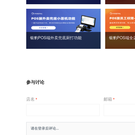
银豹POS端外卖兜底厨打功能
银豹POS端全
参与讨论
店名
邮箱
*
*