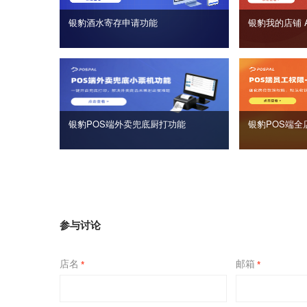
银豹酒水寄存申请功能
银豹我的店铺 
银豹POS端外卖兜底厨打功能
银豹POS端全
参与讨论
店名
邮箱
*
*