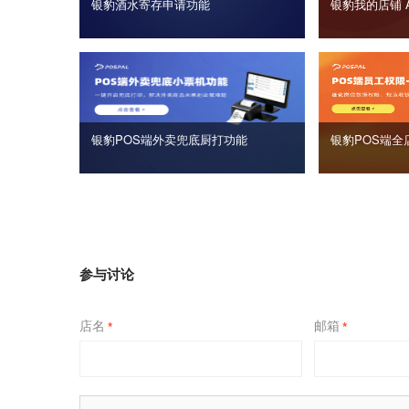
银豹酒水寄存申请功能
银豹我的店铺 
银豹POS端外卖兜底厨打功能
银豹POS端全
参与讨论
店名
邮箱
*
*