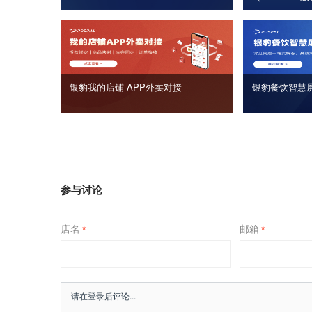
银豹我的店铺 APP外卖对接
银豹餐饮智慧
参与讨论
店名
邮箱
*
*