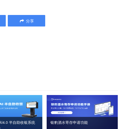
分享
I4.0 半自助收银系统
银豹酒水寄存申请功能
版）