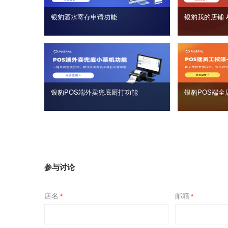
银豹酒水寄存申请功能
银豹我的店铺 
银豹POS端外卖兜底厨打功能
银豹POS端全
参与讨论
店名
邮箱
*
*