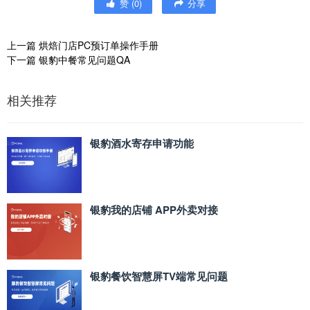
赞
(
0
)
分享
上一篇
烘焙门店PC预订单操作手册
下一篇
银豹中餐常见问题QA
相关推荐
银豹酒水寄存申请功能
银豹我的店铺 APP外卖对接
银豹餐饮智慧屏TV端常见问题