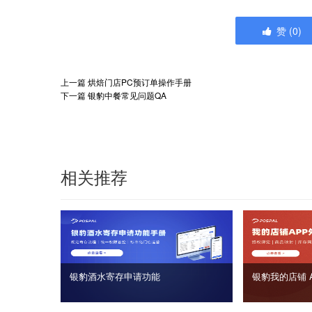
赞
(
0
)
上一篇
烘焙门店PC预订单操作手册
下一篇
银豹中餐常见问题QA
相关推荐
银豹酒水寄存申请功能
银豹我的店铺 