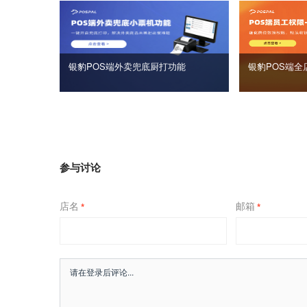
银豹POS端外卖兜底厨打功能
银豹POS端全
参与讨论
店名
邮箱
*
*