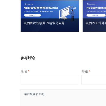
银豹餐饮智慧屏TV端常见问题
银豹POS端外
参与讨论
店名
邮箱
*
*