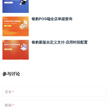
银豹POS端全店单据查询
银豹新版自定义支付‑启用时段配置
参与讨论
店名
*
邮箱
*