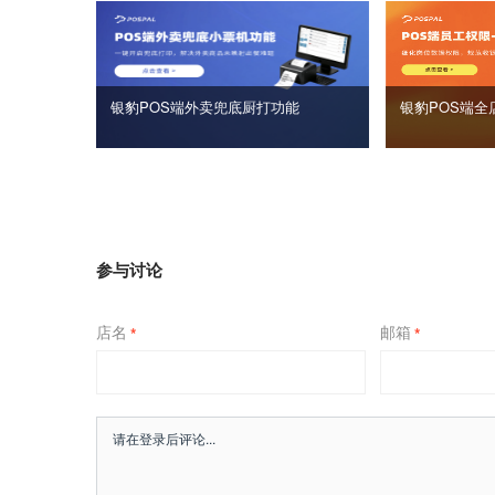
银豹POS端外卖兜底厨打功能
银豹POS端全
参与讨论
店名
邮箱
*
*