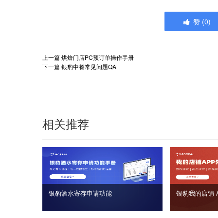
赞
(
0
)
上一篇
烘焙门店PC预订单操作手册
下一篇
银豹中餐常见问题QA
相关推荐
银豹酒水寄存申请功能
银豹我的店铺 