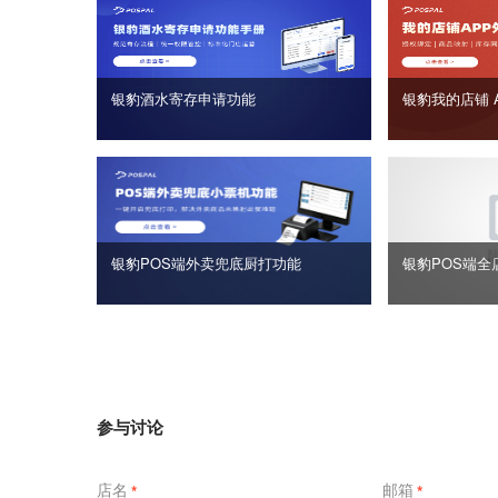
银豹酒水寄存申请功能
银豹我的店铺 
银豹POS端外卖兜底厨打功能
银豹POS端全
参与讨论
店名
邮箱
*
*