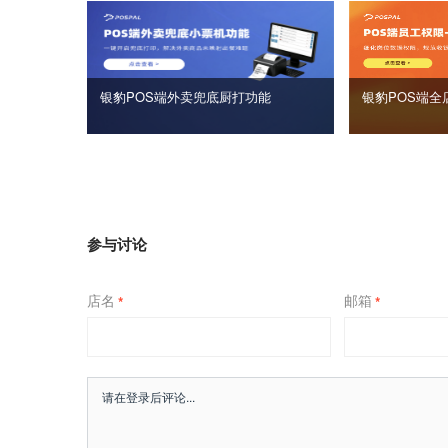
银豹POS端外卖兜底厨打功能
银豹POS端全
参与讨论
店名
邮箱
*
*