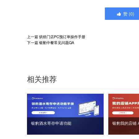
赞
(
0
)
上一篇
烘焙门店PC预订单操作手册
下一篇
银豹中餐常见问题QA
相关推荐
银豹酒水寄存申请功能
银豹我的店铺 